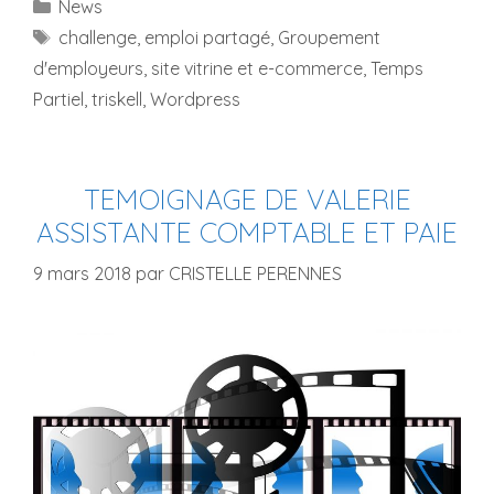
Catégories
News
Étiquettes
challenge
,
emploi partagé
,
Groupement
d'employeurs
,
site vitrine et e-commerce
,
Temps
Partiel
,
triskell
,
Wordpress
TEMOIGNAGE DE VALERIE
ASSISTANTE COMPTABLE ET PAIE
9 mars 2018
par
CRISTELLE PERENNES