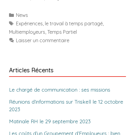
Catégories
News
Étiquettes
Expériences
,
le travail à temps partagé
,
Multiemployeurs
,
Temps Partiel
Laisser un commentaire
Articles Récents
Le chargé de communication : ses missions
Réunions d’informations sur Triskell le 12 octobre
2023
Matinale RH le 29 septembre 2023
Les coûts d’un Groupement d’Employeurs : bien