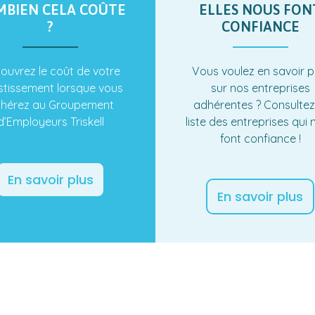
MBIEN CELA COÛTE
ELLES NOUS FON
?
CONFIANCE
ouvrez le coût de votre
Vous voulez en savoir p
stissement lorsque vous
sur nos entreprises
hérez au Groupement
adhérentes ? Consultez
d’Employeurs Triskell
liste des entreprises qui
font confiance !
En savoir plus
En savoir plus