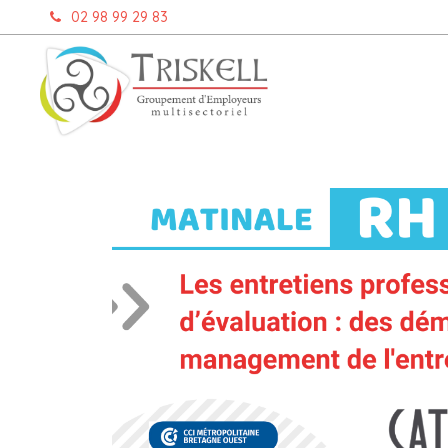
Aller
02 98 99 29 83
au
contenu