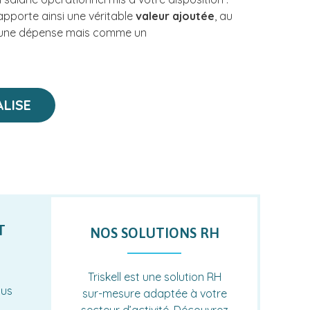
t apporte ainsi une véritable
valeur ajoutée
, au
me une dépense mais comme un
LISE
T
NOS SOLUTIONS RH
Triskell est une solution RH
lus
sur-mesure adaptée à votre
secteur d’activité. Découvrez