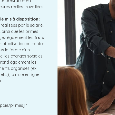
te prestation en
ures réelles travaillées.
ié mis à disposition
:
éalisées par le salarié,
, ainsi que les primes
ayez également les
frais
a mutualisation du contrat
ous la forme d’un
aire, les charges sociales
mprend également les
ements organisés (ex:
tc.), la mise en ligne
c.
 paie/primes] *