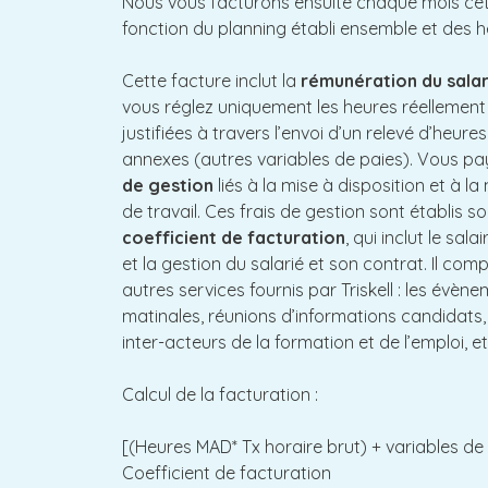
Nous vous facturons ensuite chaque mois cet
fonction du planning établi ensemble et des he
Cette facture inclut la
rémunération du salar
vous réglez uniquement les heures réellement r
justifiées à travers l’envoi d’un relevé d’heures
annexes (autres variables de paies). Vous p
de gestion
liés à la mise à disposition et à l
de travail. Ces frais de gestion sont établis s
coefficient de facturation
, qui inclut le sal
et la gestion du salarié et son contrat. Il co
autres services fournis par Triskell : les évèn
matinales, réunions d’informations candidats, e
inter-acteurs de la formation et de l’emploi, et
Calcul de la facturation :
[(Heures MAD* Tx horaire brut) + variables de
Coefficient de facturation