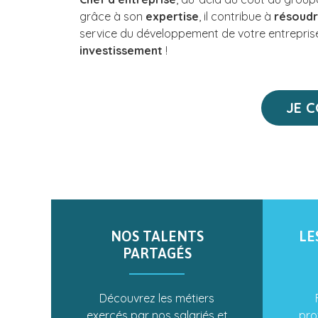
grâce à son
expertise
, il contribue à
résoudr
service du développement de votre entrepris
investissement
!
JE 
NOS TALENTS
LE
PARTAGÉS
Découvrez les métiers
exercés par nos salariés et
pro