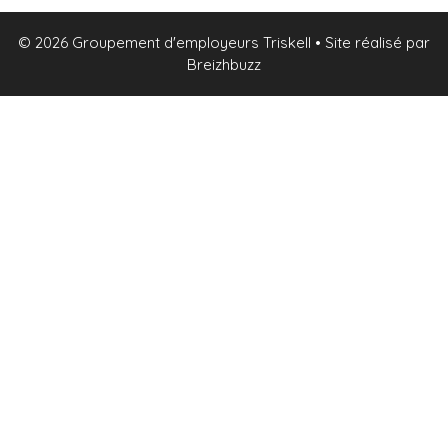
© 2026 Groupement d'employeurs Triskell
• Site réalisé par
Breizhbuzz