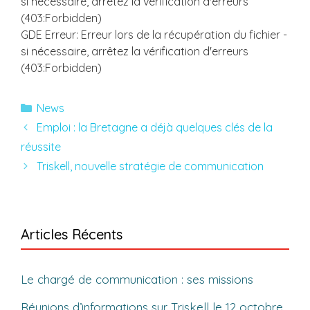
si nécessaire, arrêtez la vérification d'erreurs
(403:Forbidden)
GDE Erreur: Erreur lors de la récupération du fichier -
si nécessaire, arrêtez la vérification d'erreurs
(403:Forbidden)
Catégories
News
Emploi : la Bretagne a déjà quelques clés de la
réussite
Triskell, nouvelle stratégie de communication
Articles Récents
Le chargé de communication : ses missions
Réunions d’informations sur Triskell le 12 octobre