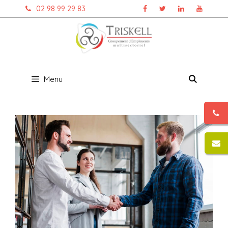
Aller
02 98 99 29 83
au
contenu
Menu