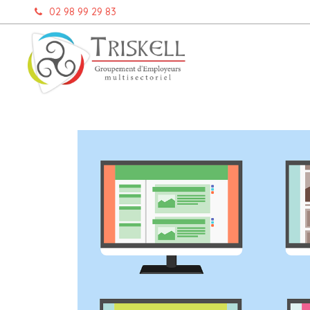
Aller
02 98 99 29 83
au
contenu