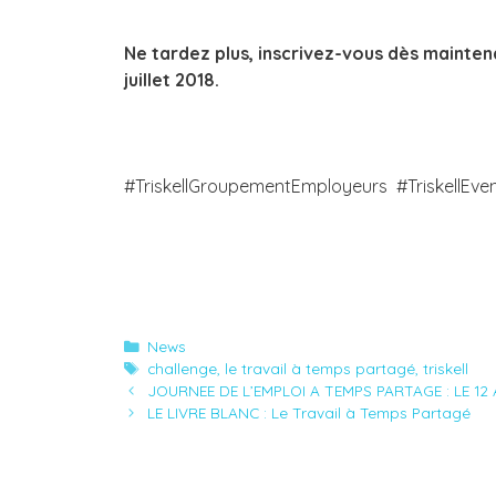
Ne tardez plus, inscrivez-vous dès maintenan
juillet 2018.
#TriskellGroupementEmployeurs #TriskellEve
Catégories
News
Étiquettes
challenge
,
le travail à temps partagé
,
triskell
JOURNEE DE L’EMPLOI A TEMPS PARTAGE : LE 12 
LE LIVRE BLANC : Le Travail à Temps Partagé