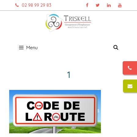
Aller
02 98 99 29 83
au
contenu
Menu
1