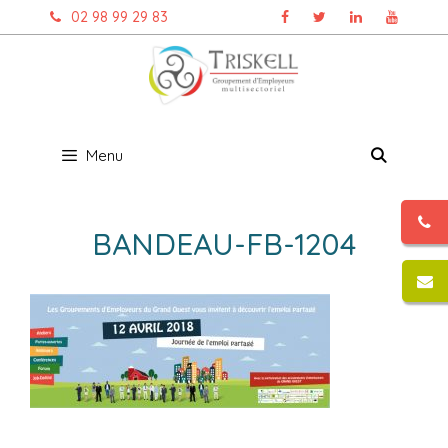
Aller
02 98 99 29 83
au
contenu
Menu
BANDEAU-FB-1204