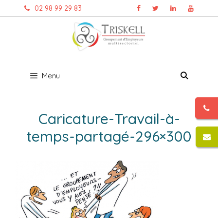
Aller
02 98 99 29 83
au
contenu
Menu
Caricature-Travail-à-
temps-partagé-296×300