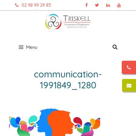
Aller
02 98 99 29 83
au
contenu
Menu
communication-
1991849_1280