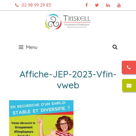
Aller
02 98 99 29 83
au
contenu
Menu
Affiche-JEP-2023-Vfin-
vweb