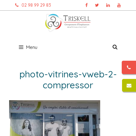
Aller
02 98 99 29 83
au
contenu
Menu
photo-vitrines-vweb-2-
compressor