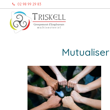
Aller
02 98 99 29 83
au
contenu
Mutualise