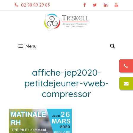
Aller
02 98 99 29 83
au
contenu
Menu
affiche-jep2020-
petitdejeuner-vweb-
compressor