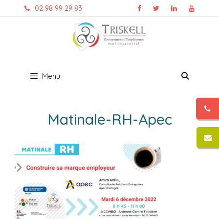
Aller
02 98 99 29 83
au
contenu
Menu
Matinale-RH-Apec