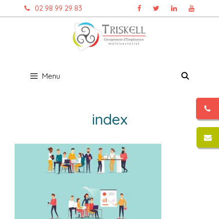
Aller
02 98 99 29 83
au
contenu
Menu
index