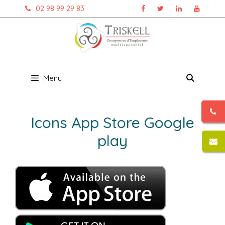
Aller
02 98 99 29 83
au
contenu
Menu
Icons App Store Google
play