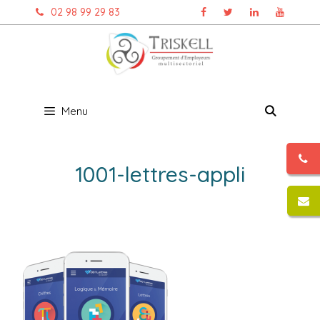
Aller
02 98 99 29 83
au
contenu
Menu
1001-lettres-appli