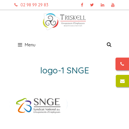
Aller
02 98 99 29 83
au
contenu
Menu
logo-1 SNGE