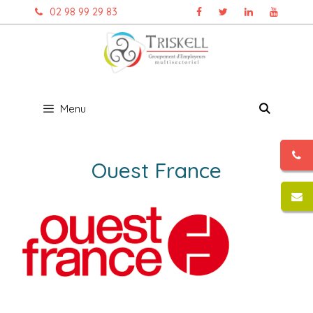
Aller
02 98 99 29 83
au
contenu
Menu
Ouest France