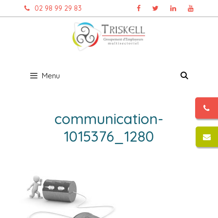
Aller
02 98 99 29 83
au
contenu
Menu
communication-
1015376_1280