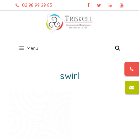
Aller
02 98 99 29 83
au
contenu
Menu
swirl