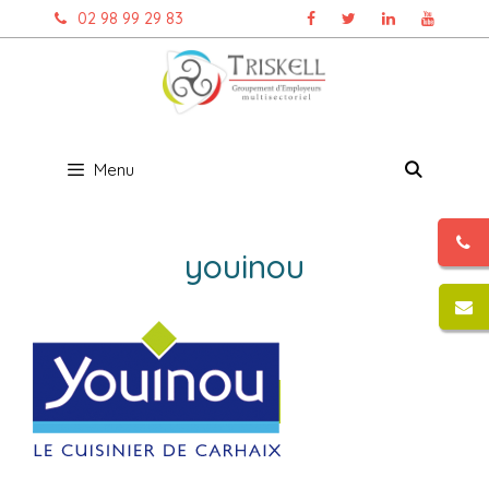
Aller
02 98 99 29 83
au
contenu
Menu
youinou