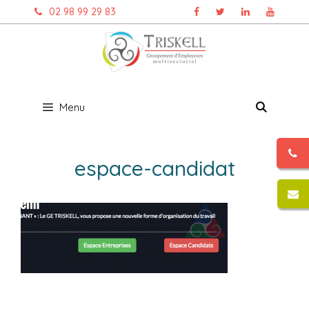
Aller
02 98 99 29 83
au
contenu
Menu
espace-candidat