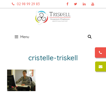
Aller
02 98 99 29 83
au
contenu
Menu
cristelle-triskell