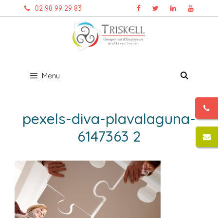
Aller
02 98 99 29 83
au
contenu
Menu
pexels-diva-plavalaguna-
6147363 2