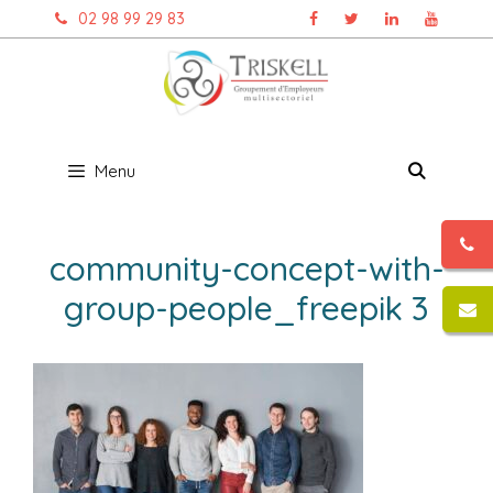
Aller
02 98 99 29 83
au
contenu
Menu
community-concept-with-
group-people_freepik 3