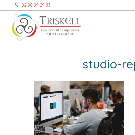
Aller
02 98 99 29 83
au
contenu
studio-r