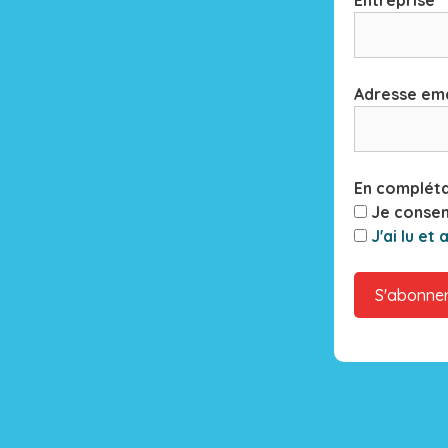
Entreprise
Adresse ema
En compléta
Je consens
J'ai lu et