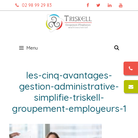
Aller
02 98 99 29 83
au
contenu
Menu
les-cinq-avantages-
gestion-administrative-
simplifie-triskell-
groupement-employeurs-1