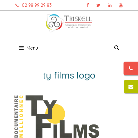
Aller
02 98 99 29 83
au
contenu
Menu
ty films logo