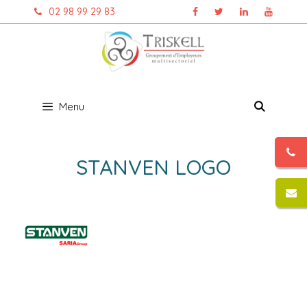
Aller
02 98 99 29 83
au
contenu
Menu
STANVEN LOGO