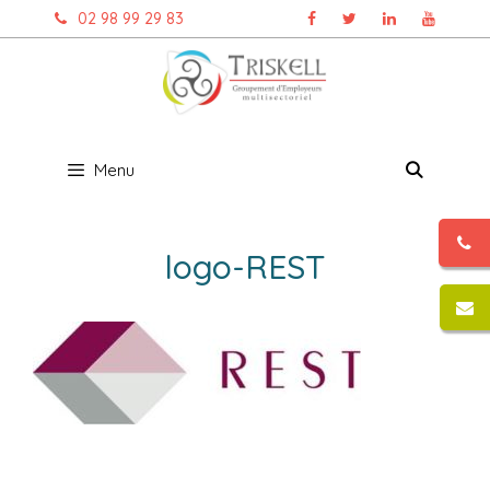
Aller
02 98 99 29 83
au
contenu
Menu
logo-REST