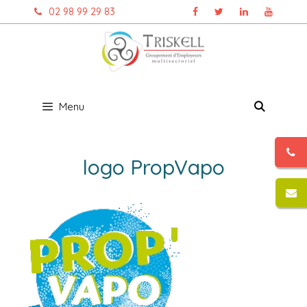
Aller
02 98 99 29 83
au
contenu
Menu
logo PropVapo