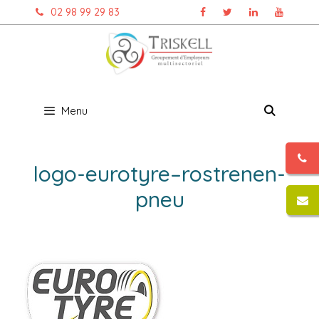
Aller
02 98 99 29 83
au
contenu
Menu
logo-eurotyre–rostrenen-
pneu