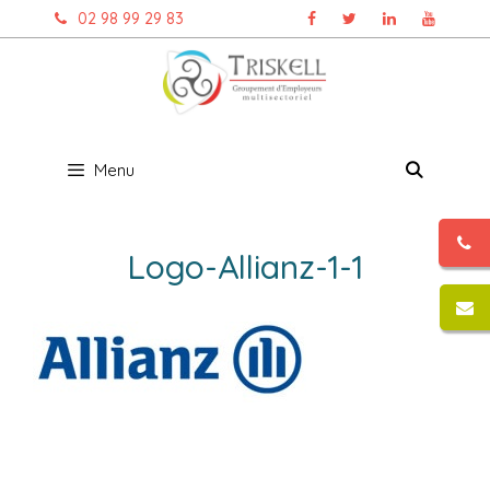
Aller
02 98 99 29 83
au
contenu
Menu
Logo-Allianz-1-1