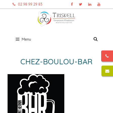
Aller
02 98 99 29 83
au
contenu
Menu
CHEZ-BOULOU-BAR