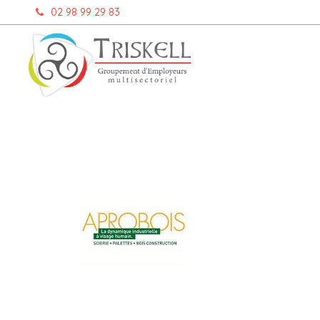
Aller
02 98 99 29 83
au
contenu