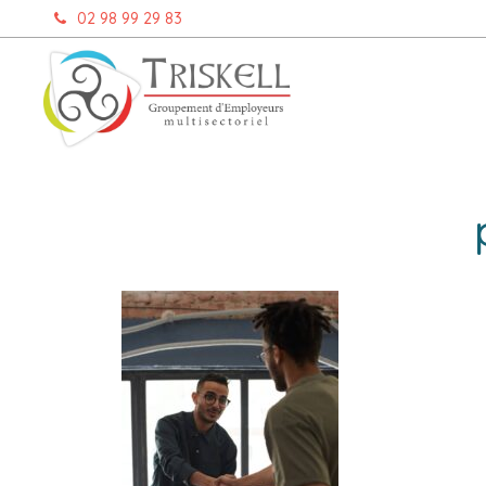
Aller
02 98 99 29 83
au
contenu