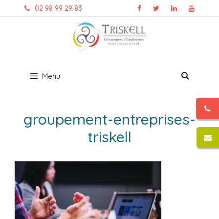
Aller
02 98 99 29 83
au
contenu
Menu
groupement-entreprises-
triskell