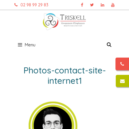
Aller
02 98 99 29 83
au
contenu
Menu
Photos-contact-site-
internet1