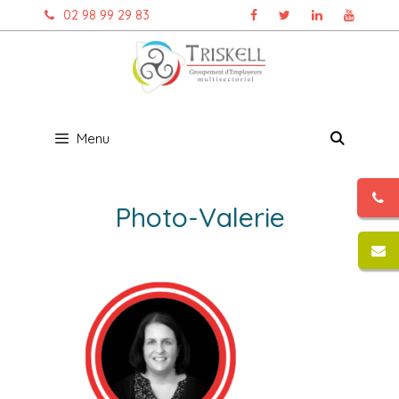
Aller
02 98 99 29 83
au
contenu
Menu
Photo-Valerie