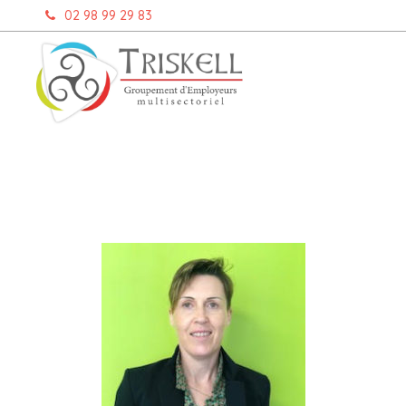
Aller
02 98 99 29 83
au
contenu